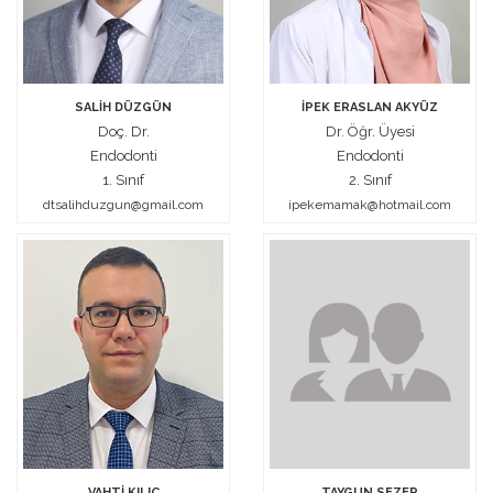
SALİH DÜZGÜN
İPEK ERASLAN AKYÜZ
Doç. Dr.
Dr. Öğr. Üyesi
Endodonti
Endodonti
1. Sınıf
2. Sınıf
dtsalihduzgun@gmail.com
ipekemamak@hotmail.com
VAHTİ KILIÇ
TAYGUN SEZER