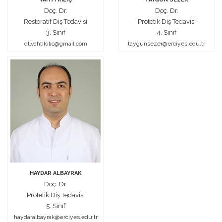
Doç. Dr.
Doç. Dr.
Restoratif Diş Tedavisi
Protetik Diş Tedavisi
3. Sınıf
4. Sınıf
dt.vahtikilic@gmail.com
taygunsezer@erciyes.edu.tr
HAYDAR ALBAYRAK
Doç. Dr.
Protetik Diş Tedavisi
5. Sınıf
haydaralbayrak@erciyes.edu.tr